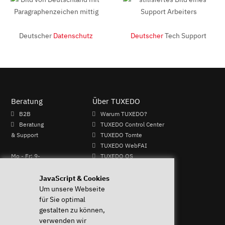
Deutscher
Datenschutz
Deutscher
Tech Support
Beratung
Über TUXEDO
B2B
Warum TUXEDO?
Beratung
TUXEDO Control Center
& Support
TUXEDO Tomte
TUXEDO WebFAI
Mo - Fr: 9-
TUXEDO OS
13 & 14-17
TUXEDO Aquaris
Uhr
Individuelle Logos und
JavaScript & Cookies
+49 (0)
Tastaturen
Um unsere Webseite
821 /
für Sie optimal
8998
gestalten zu können,
2992
verwenden wir