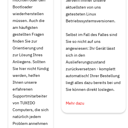
Servern immer unsere
Bootloader
aktuellsten von uns
wiederherstellen
getesteten Linux
müssen. Auch die
Betriebssystemsversionen.
am häufigsten
gestellten Fragen
Selbst im Fall des Falles sind
finden Sie zur
Sie so nicht auf uns
Orientierung und
angewiesen: Ihr Gerät lässt
zur Lösung Ihres
sich in den
Anliegens. Sollten
Auslieferungszustand
Sie hier nicht fündig
zurückversetzen - komplett
werden, helfen
automatisch! Ihrer Bestellung
Ihnen unsere
liegt alles dazu bereits bei und
erfahrenen
Sie können direkt loslegen.
Supportmitarbeiter
von TUXEDO
Mehr dazu
Computers, die sich
natürlich jedem
Problem annehmen