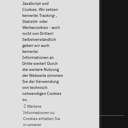
JavaScript und
Cookies. Wir setzen
Widerruf ausführen
keinerlei Tracking-,
Statistik- oder
Hilfe & Support
News & mehr
Werbecookies - auch
Downloads & Treiber
News & Blog
nicht von Dritten!
Systemdiagnose
Presse & PR
Selbstverständlich
Häufige Fragen (FAQ)
Newsletter
geben wir auch
Anleitungen
Eventkalender
keinerlei
Hilfe für mein Gerät
Jobs & Karriere
Informationen an
Widerrufsrecht
Sponsoring
Dritte weiter! Durch
Versandkosten & Lieferzeiten
die weitere Nutzung
Zahlungsarten
der Webseite stimmen
Sie der Verwendung
Community
von technisch
notwendigen Cookies
zu.
Weitere
Informationen zu
Cookies erhalten Sie
in unserer
Ihr Linux-Spezialist seit 2004