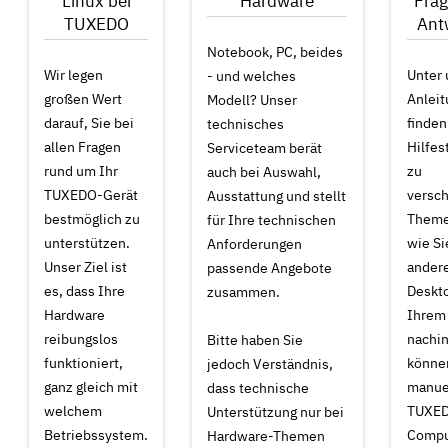
Linux bei
Hardware
Fra
TUXEDO
Ant
Notebook, PC, beides
Wir legen
Unter
- und welches
großen Wert
Anlei
Modell? Unser
darauf, Sie bei
finden
technisches
allen Fragen
Hilfes
Serviceteam berät
rund um Ihr
zu
auch bei Auswahl,
TUXEDO-Gerät
versc
Ausstattung und stellt
bestmöglich zu
Themen
für Ihre technischen
unterstützen.
wie Si
Anforderungen
Unser Ziel ist
ander
passende Angebote
es, dass Ihre
Deskto
zusammen.
Hardware
Ihrem
reibungslos
nachin
Bitte haben Sie
funktioniert,
können
jedoch Verständnis,
ganz gleich mit
manuel
dass technische
welchem
TUXE
Unterstützung nur bei
Betriebssystem.
Compu
Hardware-Themen