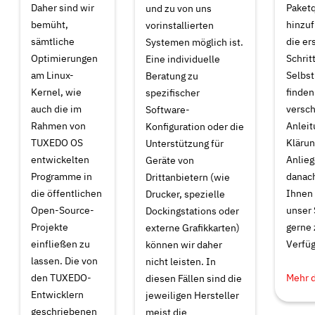
Daher sind wir
Paket
und zu von uns
bemüht,
hinzuf
vorinstallierten
sämtliche
die er
Systemen möglich ist.
Optimierungen
Schrit
Eine individuelle
am Linux-
Selbst
Beratung zu
Kernel, wie
finden
spezifischer
auch die im
versc
Software-
Rahmen von
Anleit
Konfiguration oder die
TUXEDO OS
Klärun
Unterstützung für
entwickelten
Anlieg
Geräte von
Programme in
danach
Drittanbietern (wie
die öffentlichen
Ihnen
Drucker, spezielle
Open-Source-
unser 
Dockingstations oder
Projekte
gerne 
externe Grafikkarten)
einfließen zu
Verfüg
können wir daher
lassen. Die von
nicht leisten. In
den TUXEDO-
Mehr 
diesen Fällen sind die
Entwicklern
jeweiligen Hersteller
geschriebenen
meist die