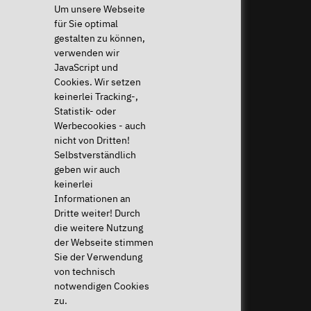
+49 (0)
Tastaturen
Um unsere Webseite
821 /
für Sie optimal
8998
gestalten zu können,
2992
verwenden wir
JavaScript und
Cookies. Wir setzen
Widerruf ausführen
keinerlei Tracking-,
Statistik- oder
Hilfe & Support
News & mehr
Werbecookies - auch
Downloads & Treiber
News & Blog
nicht von Dritten!
Systemdiagnose
Presse & PR
Selbstverständlich
Häufige Fragen (FAQ)
Newsletter
geben wir auch
Anleitungen
Eventkalender
keinerlei
Hilfe für mein Gerät
Jobs & Karriere
Informationen an
Widerrufsrecht
Sponsoring
Dritte weiter! Durch
Versandkosten & Lieferzeiten
die weitere Nutzung
Zahlungsarten
der Webseite stimmen
Sie der Verwendung
Community
von technisch
notwendigen Cookies
zu.