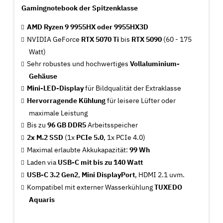
Gamingnotebook der Spitzenklasse
AMD Ryzen 9 9955HX oder 9955HX3D
NVIDIA GeForce
RTX 5070 Ti
bis
RTX 5090
(60 - 175
Watt)
Sehr robustes und hochwertiges
Vollaluminium-
Gehäuse
Mini-LED-Display
für Bildqualität der Extraklasse
Hervorragende Kühlung
für leisere Lüfter oder
maximale Leistung
Bis zu
96 GB DDR5
Arbeitsspeicher
2x M.2 SSD
(1x
PCIe 5.0
, 1x PCIe 4.0)
Maximal erlaubte Akkukapazität:
99 Wh
Laden via
USB-C mit bis zu 140 Watt
USB-C 3.2 Gen2
,
Mini DisplayPort
, HDMI 2.1 uvm.
Kompatibel mit externer Wasserkühlung
TUXEDO
Aquaris