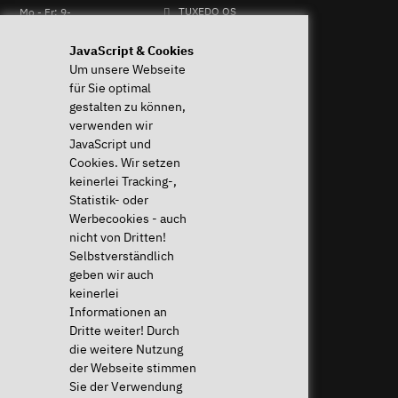
Mo - Fr: 9-
TUXEDO OS
13 & 14-17
TUXEDO Aquaris
Uhr
Individuelle Logos und
JavaScript & Cookies
+49 (0)
Tastaturen
Um unsere Webseite
821 /
für Sie optimal
8998
gestalten zu können,
2992
verwenden wir
JavaScript und
Cookies. Wir setzen
Widerruf ausführen
keinerlei Tracking-,
Statistik- oder
Hilfe & Support
News & mehr
Werbecookies - auch
Häufige Fragen (FAQ)
News & Blog
nicht von Dritten!
Downloads & Treiber
Presse & PR
Selbstverständlich
Systemdiagnose
Newsletter
geben wir auch
Anleitungen
Eventkalender
keinerlei
Hilfe für mein Gerät
Jobs & Karriere
Informationen an
Widerrufsrecht
Sponsoring
Dritte weiter! Durch
Versandkosten & Lieferzeiten
die weitere Nutzung
Zahlungsarten
der Webseite stimmen
Sie der Verwendung
Community