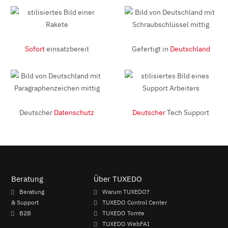
Sofort
einsatzbereit
Gefertigt in
Deutschland
Deutscher
Datenschutz
Deutscher
Tech Support
Beratung
Über TUXEDO
Beratung
Warum TUXEDO?
& Support
TUXEDO Control Center
B2B
TUXEDO Tomte
TUXEDO WebFAI