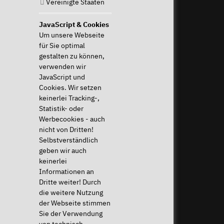
Vereinigte Staaten
Mo - Fr: 9-
TUXEDO OS
13 & 14-17
TUXEDO Aquaris
Uhr
Individuelle Logos und
JavaScript & Cookies
+49 (0)
Tastaturen
Um unsere Webseite
821 /
für Sie optimal
8998
gestalten zu können,
2992
verwenden wir
JavaScript und
Cookies. Wir setzen
Widerruf ausführen
keinerlei Tracking-,
Hilfe & Support
News & mehr
Statistik- oder
Werbecookies - auch
Häufige Fragen (FAQ)
News & Blog
nicht von Dritten!
Downloads & Treiber
Presse & PR
Selbstverständlich
Systemdiagnose
Newsletter
geben wir auch
Anleitungen
Eventkalender
keinerlei
Hilfe für mein Gerät
Jobs & Karriere
Informationen an
Widerrufsrecht
Sponsoring
Dritte weiter! Durch
Versandkosten & Lieferzeiten
die weitere Nutzung
Zahlungsarten
der Webseite stimmen
Sie der Verwendung
Community
von technisch