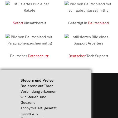
Sofort
einsatzbereit
Gefertigt in
Deutschland
Deutscher
Datenschutz
Deutscher
Tech Support
Steuern und Preise
Basierend auf Ihrer
Beratung
Über TUXEDO
Verbindung erkennen
wir Steuer- und
Beratung
Warum TUXEDO?
Geozone
& Support
TUXEDO Control Center
anonymisiert, gesetzt
B2B
TUXEDO Tomte
haben wir:
TUXEDO WebFAI