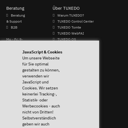
Beratung
Über TUXEDO
Beratung
Warum TUXEDO?
& Support
TUXEDO Control Center
B2B
TUXEDO Tomte
TUXEDO WebFAI
Mo - Fr: 9-
TUXEDO OS
13 & 14-17
TUXEDO Aquaris
Uhr
Individuelle Logos und
JavaScript & Cookies
+49 (0)
Tastaturen
Um unsere Webseite
821 /
für Sie optimal
8998
gestalten zu können,
2992
verwenden wir
JavaScript und
Cookies. Wir setzen
Widerruf ausführen
keinerlei Tracking-,
Hilfe & Support
Statistik- oder
News & mehr
Werbecookies - auch
Systemdiagnose
News & Blog
nicht von Dritten!
Häufige Fragen (FAQ)
Presse & PR
Selbstverständlich
Downloads & Treiber
Newsletter
geben wir auch
Anleitungen
Eventkalender