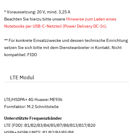
* Voraussetzung: 20 V, mind. 3,25 A
Beachten Sie hierzu bitte unsere
Hinweise zum Laden eines
Notebooks per USB-C-Netzteil (Power Delivery DC-In)
.
** Für konkrete Einsatzzwecke und dessen technische Einrichtung
setzen Sie sich bitte mit dem Diensteanbieter in Kontakt. Nicht
kompatibel: FIDO
LTE Modul
LTE/HSDPA+ 4G Huawei ME936
Formfaktor: M.2 Schnittstelle
Unterstützte Frequenzbänder
LTE (FDD): B1/B2/B3/B4/B5/B7/B8/B13/B17/B20
HSPA+/HSPA/UMTS: B1/B2/B4/B5/B8