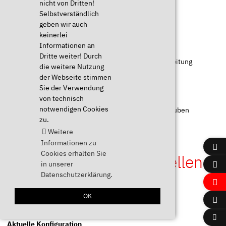
nicht von Dritten!
1x TUXEDO Book vorinstalliert & konfiguriert
Selbstverständlich
geben wir auch
1x Netzteil
keinerlei
1x Netzkabel
Informationen an
1x Akku
Dritte weiter! Durch
1x
Erste Schritte Anleitung
inkl. technischer Kurzanleitung
die weitere Nutzung
1x WebFAI-USB-Stick (
www.webfai.de
) zur Linux-
der Webseite stimmen
Wiederherstellung
Sie der Verwendung
1x Treiber für Windows zum Download
von technisch
notwendigen Cookies
1x Zum Einbau eigener SSDs oder HDDs nötige Schrauben
zu.
Weitere
Informationen zu
Cookies erhalten Sie
Konfigurieren & bestellen
in unserer
Datenschutzerklärung.
OK
Aktuelle Konfiguration