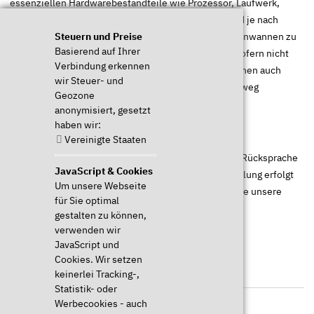
essenziellen Hardwarebestandteile wie Prozessor, Laufwerk,
Festplatten, Arbeitsspeicher, WLAN-Module etc. sind je nach
Modell über Wartungsklappen oder entfernbare Bodenwannen zu
Steuern und Preise
Basierend auf Ihrer
erreichen. Darüber hinaus ist der Akku wechselbar, sofern nicht
Verbindung erkennen
anders angegeben. Selbstverständlich können wir Ihnen auch
wir Steuer- und
nach Ablauf der Garantie noch über etliche Jahre hinweg
Geozone
Ersatzteile und Service anbieten!
anonymisiert, gesetzt
haben wir:
Vereinigte Staaten
Im Garantiefall erhalten Sie von uns nach vorheriger Rücksprache
JavaScript & Cookies
ein kostenloses Retourenetikett. Die Garantieabwicklung erfolgt
Um unsere Webseite
über
unseren technischen Support
. Bitte beachten Sie unsere
für Sie optimal
Garantiebedingungen
.
gestalten zu können,
verwenden wir
JavaScript und
Cookies. Wir setzen
keinerlei Tracking-,
Lieferumfang
Statistik- oder
Werbecookies - auch