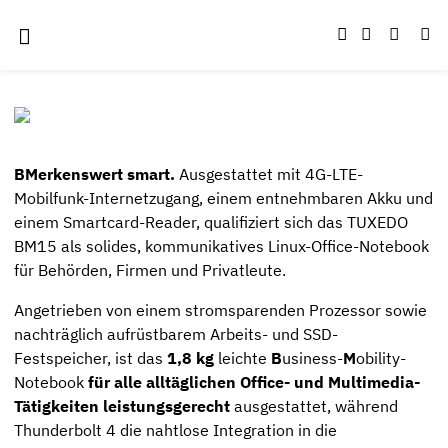
BMerkenswert smart.
Ausgestattet mit 4G-LTE-
Mobilfunk-Internetzugang, einem entnehmbaren Akku und
einem Smartcard-Reader, qualifiziert sich das TUXEDO
BM15 als solides, kommunikatives Linux-Office-Notebook
für Behörden, Firmen und Privatleute.
Angetrieben von einem stromsparenden Prozessor sowie
nachträglich aufrüstbarem Arbeits- und SSD-
Festspeicher, ist das
1,8 kg
leichte
B
usiness-
M
obility-
Notebook
für alle alltäglichen Office- und Multimedia-
Tätigkeiten leistungsgerecht
ausgestattet, während
Thunderbolt 4 die nahtlose Integration in die