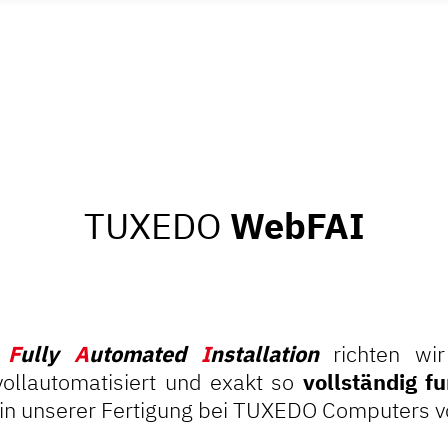
TUXEDO
WebFAI
r
F
ully
A
utomated
I
nstallation
richten wir
 vollautomatisiert und exakt so
vollständig f
s in unserer Fertigung bei TUXEDO Computer