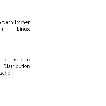
ervern immer
eten
Linux
ch in unserem
Distribution
ächen.