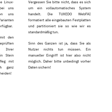
he Linux-
Vergessen Sie bitte nicht, dass es sich
 bei uns
um ein vollautomatisches System
von uns
handelt. Die TUXEDO WebFAI
Varianten
formatiert alle eingebauten Festplatten
rfügbar.
und partitioniert sie so wie wir es
standardmäßig tun.
 mit den
rüften
Sinn des Ganzen ist ja, dass Sie als
t Ihrer
Nutzer nichts tun müssen. Ein
in Stein
manueller Eingriff ist hier also nicht
Weg mit
möglich. Daher bitte unbedingt vorher
h ganz
Daten sichern!
heiden!