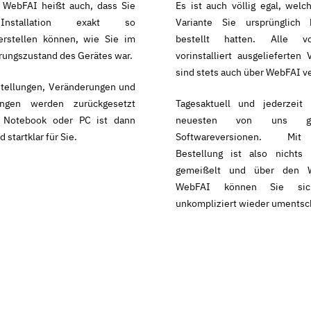
WebFAI heißt auch, dass Sie
Es ist auch völlig egal, welc
nstallation exakt so
Variante Sie ursprünglich
erstellen können, wie Sie im
bestellt hatten. Alle 
rungszustand des Gerätes war.
vorinstalliert ausgelieferten 
sind stets auch über WebFAI ve
stellungen, Veränderungen und
ngen werden zurückgesetzt
Tagesaktuell und jederzeit
 Notebook oder PC ist dann
neuesten von uns gep
d startklar für Sie.
Softwareversionen. Mi
Bestellung ist also nichts 
gemeißelt und über den 
WebFAI können Sie sic
unkompliziert wieder umentsc