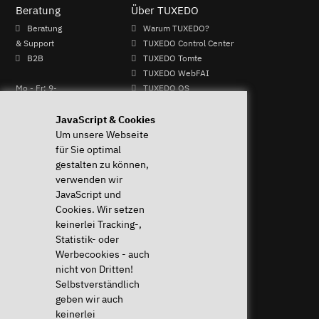
Beratung
Über TUXEDO
Beratung
Warum TUXEDO?
& Support
TUXEDO Control Center
B2B
TUXEDO Tomte
TUXEDO WebFAI
Mo - Fr: 9-
TUXEDO OS
13 & 14-17
TUXEDO Aquaris
Uhr
Individuelle Logos und
JavaScript & Cookies
+49 (0)
Tastaturen
Um unsere Webseite
821 /
für Sie optimal
8998
gestalten zu können,
2992
verwenden wir
JavaScript und
Cookies. Wir setzen
Widerruf ausführen
keinerlei Tracking-,
Statistik- oder
Hilfe & Support
News & mehr
Werbecookies - auch
Häufige Fragen (FAQ)
News & Blog
nicht von Dritten!
Downloads & Treiber
Presse & PR
Selbstverständlich
Systemdiagnose
Newsletter
geben wir auch
Anleitungen
Eventkalender
keinerlei
Hilfe für mein Gerät
Jobs & Karriere