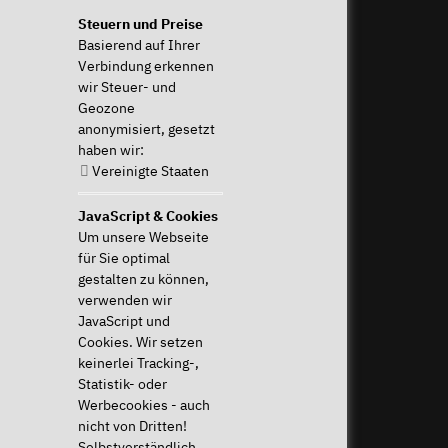
Steuern und Preise
Basierend auf Ihrer
Beratung
Über TUXEDO
Verbindung erkennen
wir Steuer- und
Beratung
Warum TUXEDO?
Geozone
& Support
TUXEDO Control Center
anonymisiert, gesetzt
B2B
TUXEDO Tomte
haben wir:
TUXEDO WebFAI
Vereinigte Staaten
Mo - Fr: 9-
TUXEDO OS
13 & 14-17
TUXEDO Aquaris
Uhr
Individuelle Logos und
JavaScript & Cookies
+49 (0)
Tastaturen
Um unsere Webseite
821 /
für Sie optimal
8998
gestalten zu können,
2992
verwenden wir
JavaScript und
Cookies. Wir setzen
Widerruf ausführen
keinerlei Tracking-,
Statistik- oder
Hilfe & Support
News & mehr
Werbecookies - auch
Downloads & Treiber
News & Blog
nicht von Dritten!
Systemdiagnose
Presse & PR
Selbstverständlich