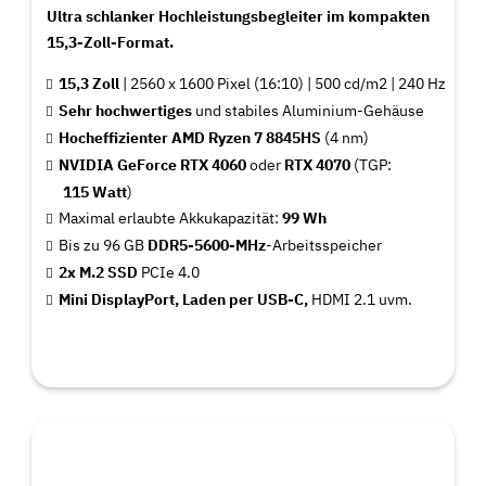
Ultra schlanker Hochleistungsbegleiter im kompakten
15,3-Zoll-Format.
15,3 Zoll
| 2560 x 1600 Pixel (16:10) | 500 cd/m2 | 240 Hz
Sehr hochwertiges
und stabiles Aluminium-Gehäuse
Hocheffizienter AMD Ryzen 7 8845HS
(4 nm)
NVIDIA GeForce RTX 4060
oder
RTX 4070
(TGP:
115 Watt
)
Maximal erlaubte Akkukapazität:
99 Wh
Bis zu 96 GB
DDR5-5600-MHz
-Arbeitsspeicher
2x M.2 SSD
PCIe 4.0
Mini DisplayPort, Laden per USB-C,
HDMI 2.1 uvm.