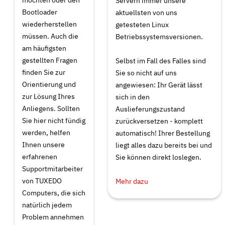
Servern immer unsere
Bootloader
aktuellsten von uns
wiederherstellen
getesteten Linux
müssen. Auch die
Betriebssystemsversionen.
am häufigsten
gestellten Fragen
Selbst im Fall des Falles sind
finden Sie zur
Sie so nicht auf uns
Orientierung und
angewiesen: Ihr Gerät lässt
zur Lösung Ihres
sich in den
Anliegens. Sollten
Auslieferungszustand
Sie hier nicht fündig
zurückversetzen - komplett
werden, helfen
automatisch! Ihrer Bestellung
Ihnen unsere
liegt alles dazu bereits bei und
erfahrenen
Sie können direkt loslegen.
Supportmitarbeiter
von TUXEDO
Mehr dazu
Computers, die sich
natürlich jedem
Problem annehmen