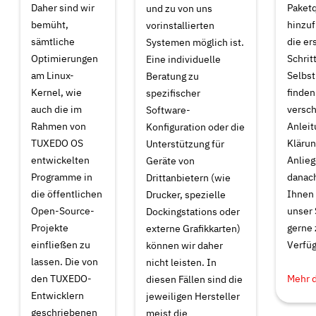
Daher sind wir
Paket
und zu von uns
bemüht,
hinzuf
vorinstallierten
sämtliche
die er
Systemen möglich ist.
Optimierungen
Schrit
Eine individuelle
am Linux-
Selbst
Beratung zu
Kernel, wie
finden
spezifischer
auch die im
versc
Software-
Rahmen von
Anleit
Konfiguration oder die
TUXEDO OS
Klärun
Unterstützung für
entwickelten
Anlieg
Geräte von
Programme in
danach
Drittanbietern (wie
die öffentlichen
Ihnen
Drucker, spezielle
Open-Source-
unser 
Dockingstations oder
Projekte
gerne 
externe Grafikkarten)
einfließen zu
Verfüg
können wir daher
lassen. Die von
nicht leisten. In
den TUXEDO-
Mehr 
diesen Fällen sind die
Entwicklern
jeweiligen Hersteller
geschriebenen
meist die