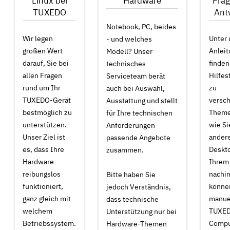
Linux bei
Hardware
Fra
TUXEDO
Ant
Notebook, PC, beides
Wir legen
Unter
- und welches
großen Wert
Anlei
Modell? Unser
darauf, Sie bei
finden
technisches
allen Fragen
Hilfes
Serviceteam berät
rund um Ihr
zu
auch bei Auswahl,
TUXEDO-Gerät
versc
Ausstattung und stellt
bestmöglich zu
Themen
für Ihre technischen
unterstützen.
wie Si
Anforderungen
Unser Ziel ist
ander
passende Angebote
es, dass Ihre
Deskto
zusammen.
Hardware
Ihrem
reibungslos
nachin
Bitte haben Sie
funktioniert,
können
jedoch Verständnis,
ganz gleich mit
manuel
dass technische
welchem
TUXE
Unterstützung nur bei
Betriebssystem.
Compu
Hardware-Themen