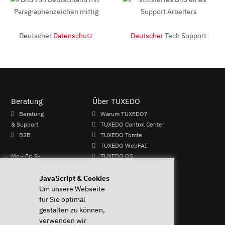
Deutscher
Datenschutz
Deutscher
Tech Support
Beratung
Über TUXEDO
Beratung
Warum TUXEDO?
& Support
TUXEDO Control Center
B2B
TUXEDO Tomte
TUXEDO WebFAI
Mo - Fr: 9-
TUXEDO OS
13 & 14-17
TUXEDO Aquaris
Uhr
Individuelle Logos und
JavaScript & Cookies
+49 (0)
Tastaturen
Um unsere Webseite
821 /
für Sie optimal
8998
gestalten zu können,
2992
verwenden wir