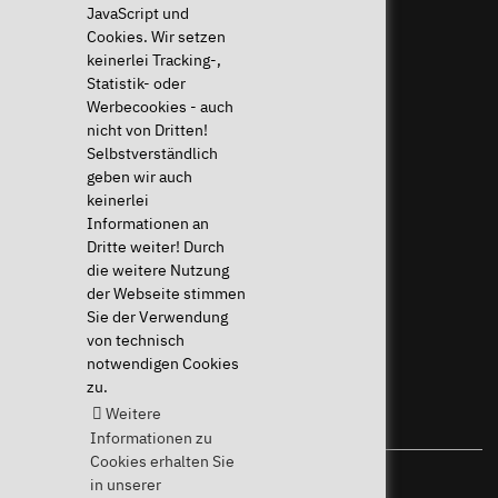
JavaScript und
Cookies. Wir setzen
Widerruf ausführen
keinerlei Tracking-,
Statistik- oder
Hilfe & Support
News & mehr
Werbecookies - auch
Downloads & Treiber
News & Blog
nicht von Dritten!
Systemdiagnose
Presse & PR
Selbstverständlich
Häufige Fragen (FAQ)
Newsletter
geben wir auch
Anleitungen
Eventkalender
keinerlei
Hilfe für mein Gerät
Jobs & Karriere
Informationen an
Widerrufsrecht
Sponsoring
Dritte weiter! Durch
Versandkosten & Lieferzeiten
die weitere Nutzung
Zahlungsarten
der Webseite stimmen
Sie der Verwendung
Community
von technisch
notwendigen Cookies
zu.
Weitere
Informationen zu
Cookies erhalten Sie
in unserer
Ihr Linux-Spezialist seit 2004