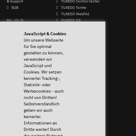
& Support
TUXEDO Control Center
B2B
TUXEDO Tomte
TUXEDO WebFAI
Mo - Fr: 9-
TUXEDO OS
13 & 14-17
TUXEDO Aquaris
Uhr
Individuelle Logos und
JavaScript & Cookies
+49 (0)
Tastaturen
Um unsere Webseite
821 /
für Sie optimal
8998
gestalten zu können,
2992
verwenden wir
JavaScript und
Cookies. Wir setzen
Widerruf ausführen
keinerlei Tracking-,
Statistik- oder
Hilfe & Support
News & mehr
Werbecookies - auch
Downloads & Treiber
News & Blog
nicht von Dritten!
Systemdiagnose
Presse & PR
Selbstverständlich
Häufige Fragen (FAQ)
Newsletter
geben wir auch
Anleitungen
Eventkalender
keinerlei
Hilfe für mein Gerät
Jobs & Karriere
Informationen an
Widerrufsrecht
Sponsoring
Dritte weiter! Durch
Versandkosten & Lieferzeiten
die weitere Nutzung