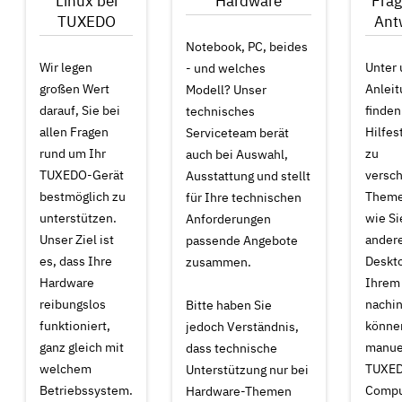
Linux bei
Hardware
Fra
TUXEDO
Ant
Notebook, PC, beides
Wir legen
Unter
- und welches
großen Wert
Anlei
Modell? Unser
darauf, Sie bei
finden
technisches
allen Fragen
Hilfes
Serviceteam berät
rund um Ihr
zu
auch bei Auswahl,
TUXEDO-Gerät
versc
Ausstattung und stellt
bestmöglich zu
Themen
für Ihre technischen
unterstützen.
wie Si
Anforderungen
Unser Ziel ist
ander
passende Angebote
es, dass Ihre
Deskto
zusammen.
Hardware
Ihrem
reibungslos
nachin
Bitte haben Sie
funktioniert,
können
jedoch Verständnis,
ganz gleich mit
manuel
dass technische
welchem
TUXE
Unterstützung nur bei
Betriebssystem.
Compu
Hardware-Themen