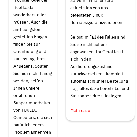
Servern immer unsere
Bootloader
aktuellsten von uns
wiederherstellen
getesteten Linux
müssen. Auch die
Betriebssystemsversionen.
am häufigsten
gestellten Fragen
Selbst im Fall des Falles sind
finden Sie zur
Sie so nicht auf uns
Orientierung und
angewiesen: Ihr Gerät lässt
zur Lösung Ihres
sich in den
Anliegens. Sollten
Auslieferungszustand
Sie hier nicht fündig
zurückversetzen - komplett
werden, helfen
automatisch! Ihrer Bestellung
Ihnen unsere
liegt alles dazu bereits bei und
erfahrenen
Sie können direkt loslegen.
Supportmitarbeiter
von TUXEDO
Mehr dazu
Computers, die sich
natürlich jedem
Problem annehmen