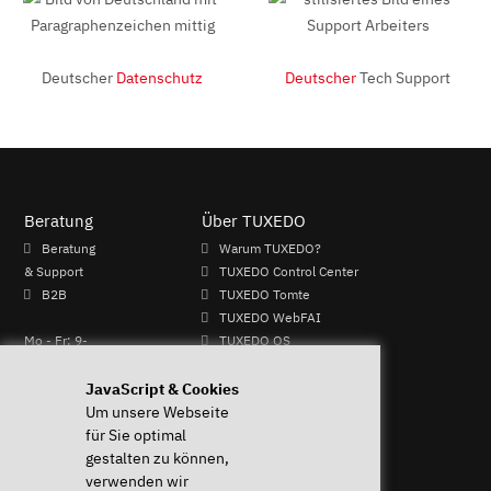
Deutscher
Datenschutz
Deutscher
Tech Support
Beratung
Über TUXEDO
Beratung
Warum TUXEDO?
& Support
TUXEDO Control Center
B2B
TUXEDO Tomte
TUXEDO WebFAI
Mo - Fr: 9-
TUXEDO OS
13 & 14-17
TUXEDO Aquaris
Uhr
Individuelle Logos und
JavaScript & Cookies
+49 (0)
Tastaturen
Um unsere Webseite
821 /
für Sie optimal
8998
gestalten zu können,
2992
verwenden wir