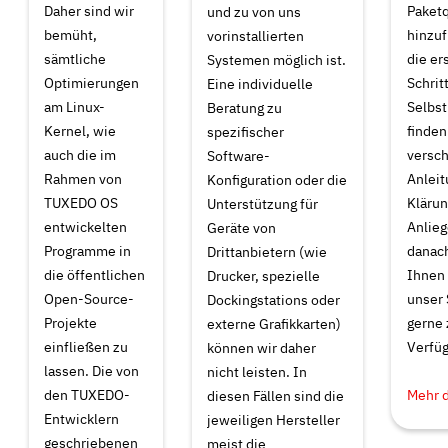
Daher sind wir
Paket
und zu von uns
bemüht,
hinzuf
vorinstallierten
sämtliche
die er
Systemen möglich ist.
Optimierungen
Schrit
Eine individuelle
am Linux-
Selbst
Beratung zu
Kernel, wie
finden
spezifischer
auch die im
versc
Software-
Rahmen von
Anleit
Konfiguration oder die
TUXEDO OS
Klärun
Unterstützung für
entwickelten
Anlieg
Geräte von
Programme in
danach
Drittanbietern (wie
die öffentlichen
Ihnen
Drucker, spezielle
Open-Source-
unser 
Dockingstations oder
Projekte
gerne 
externe Grafikkarten)
einfließen zu
Verfüg
können wir daher
lassen. Die von
nicht leisten. In
den TUXEDO-
Mehr 
diesen Fällen sind die
Entwicklern
jeweiligen Hersteller
geschriebenen
meist die