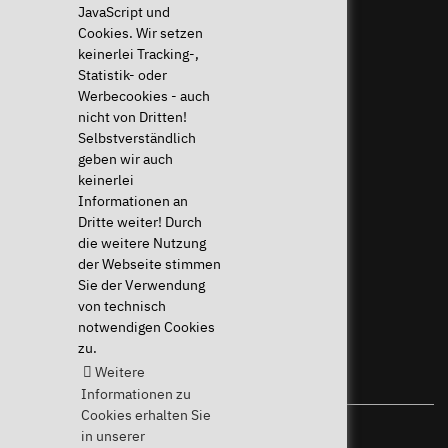
JavaScript und
Cookies. Wir setzen
Widerruf ausführen
keinerlei Tracking-,
Statistik- oder
Hilfe & Support
News & mehr
Werbecookies - auch
Downloads & Treiber
News & Blog
nicht von Dritten!
Systemdiagnose
Presse & PR
Selbstverständlich
Häufige Fragen (FAQ)
Newsletter
geben wir auch
Hilfe für mein Gerät
Eventkalender
keinerlei
Anleitungen
Jobs & Karriere
Informationen an
Widerrufsrecht
Sponsoring
Dritte weiter! Durch
Versandkosten & Lieferzeiten
die weitere Nutzung
Zahlungsarten
der Webseite stimmen
Sie der Verwendung
Community
von technisch
notwendigen Cookies
zu.
Weitere
Informationen zu
Cookies erhalten Sie
in unserer
Ihr Linux-Spezialist seit 2004