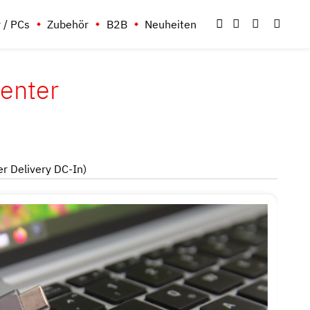
 / PCs
Zubehör
B2B
Neuheiten
enter
 Delivery DC-In)