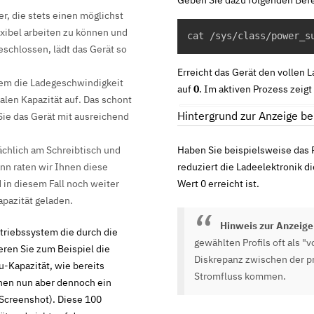
r, die stets einen möglichst
xibel arbeiten zu können und
cat /sys/class/power_s
eschlossen, lädt das Gerät so
Erreicht das Gerät den vollen 
tem die Ladegeschwindigkeit
auf
0
. Im aktiven Prozess zeigt
alen Kapazität auf. Das schont
Hintergrund zur Anzeige be
 Sie das Gerät mit ausreichend
ächlich am Schreibtisch und
Haben Sie beispielsweise das P
nn raten wir Ihnen diese
reduziert die Ladeelektronik d
 in diesem Fall noch weiter
Wert 0 erreicht ist.
apazität geladen.
Hinweis zur Anzeige
etriebssystem die durch die
gewählten Profils oft als "
ieren Sie zum Beispiel die
Diskrepanz zwischen der 
u-Kapazität, wie bereits
Stromfluss kommen.
nen nun aber dennoch ein
 Screenshot). Diese 100