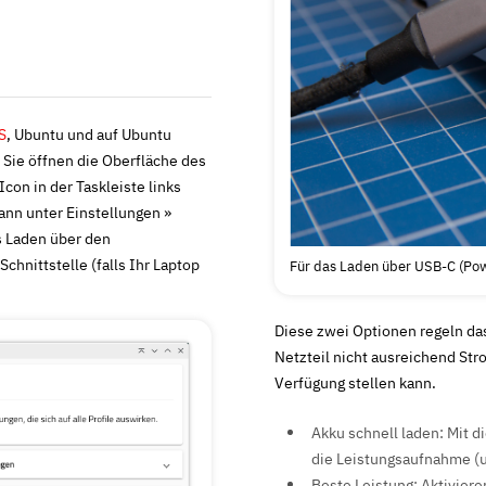
S
, Ubuntu und auf Ubuntu
 Sie öffnen die Oberfläche des
n in der Taskleiste links
dann unter
Einstellungen
»
as Laden über den
nittstelle (falls Ihr Laptop
Für das Laden über USB-C (Powe
Diese zwei Optionen regeln das
Netzteil nicht ausreichend St
Verfügung stellen kann.
Akku schnell laden
: Mit 
die Leistungsaufnahme (u
Beste Leistung
: Aktivier