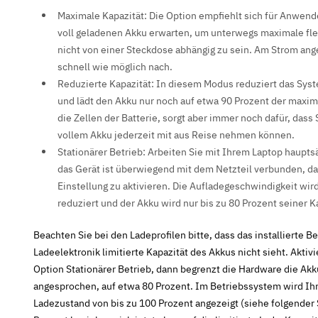
Maximale Kapazität
: Die Option empfiehlt sich für Anwende
voll geladenen Akku erwarten, um unterwegs maximale fle
nicht von einer Steckdose abhängig zu sein. Am Strom ang
schnell wie möglich nach.
Reduzierte Kapazität
: In diesem Modus reduziert das Sys
und lädt den Akku nur noch auf etwa 90 Prozent der maxim
die Zellen der Batterie, sorgt aber immer noch dafür, dass
vollem Akku jederzeit mit aus Reise nehmen können.
Stationärer Betrieb
: Arbeiten Sie mit Ihrem Laptop haupts
das Gerät ist überwiegend mit dem Netzteil verbunden, da
Einstellung zu aktivieren. Die Aufladegeschwindigkeit wird
reduziert und der Akku wird nur bis zu 80 Prozent seiner K
Beachten Sie bei den Ladeprofilen bitte, dass das installierte B
Ladeelektronik limitierte Kapazität des Akkus nicht sieht. Aktiv
Option
Stationärer Betrieb
, dann begrenzt die Hardware die Akk
angesprochen, auf etwa 80 Prozent. Im Betriebssystem wird Ih
Ladezustand von bis zu 100 Prozent angezeigt (siehe folgender