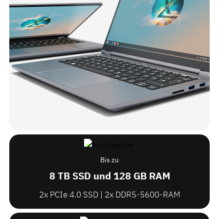
Bis zu
8 TB SSD und 128 GB RAM
2x PCIe 4.0 SSD | 2x DDR5-5600-RAM