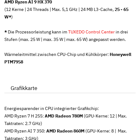
AMD Ryzen AI 9 HX 370
(12 Kerne | 24 Threads | Max. 5,1 GHz | 24 MB L3-Cache,
25 - 65
W*
)
*
Die Prozessorleistung kann im
TUXEDO Control Center
in drei
Stufen (max. 25 W | max. 35 W | max. 65 W) angepasst werden.
Wärmeleitmittel zwischen CPU-Chip und Kühlkörper:
Honeywell
PTM7958
Grafikkarte
Energiesparender in CPU integrierter Grafikchip:
AMD Ryzen 7 H 255:
AMD Radeon 780M
(GPU-Kerne: 12 | Max.
Taktraten: 2.7 GHz)
AMD Ryzen AI 7 350:
AMD Radeon 860M
(GPU-Kerne: 8 | Max.
Taktraten: 3 GHz)