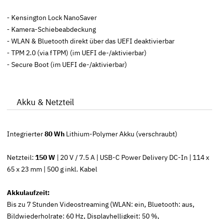
- Kensington Lock NanoSaver
- Kamera-Schiebeabdeckung
- WLAN & Bluetooth direkt über das UEFI deaktivierbar
- TPM 2.0 (via fTPM) (im UEFI de-/aktivierbar)
- Secure Boot (im UEFI de-/aktivierbar)
Akku & Netzteil
Integrierter
80 Wh
Lithium-Polymer Akku (verschraubt)
Netzteil:
150 W
| 20 V / 7.5 A | USB-C Power Delivery DC-In | 114 x
65 x 23 mm | 500 g inkl. Kabel
Akkulaufzeit:
Bis zu 7 Stunden Videostreaming (WLAN: ein, Bluetooth: aus,
Bildwiederholrate: 60 Hz, Displayhelligkeit: 50 %,