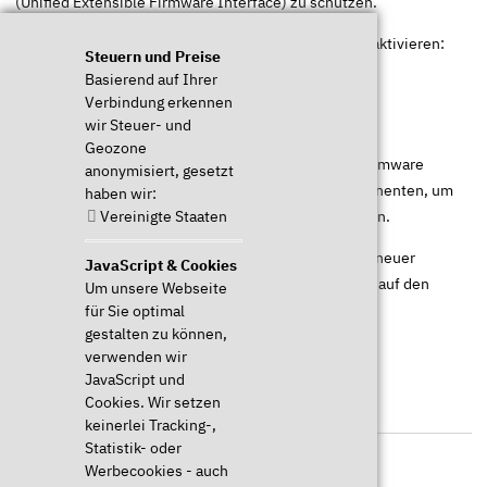
(Unified Extensible Firmware Interface) zu schützen.
Hierzu lassen sich folgende Funktionen komplett deaktivieren:
Steuern und Preise
Webcam (inkl. Mikrofon)
Basierend auf Ihrer
Verbindung erkennen
Audio (Mikrofon & Sound)
wir Steuer- und
WLAN & Bluetooth
Geozone
Darüber hinaus ermöglicht unsere Premium-UEFI-Firmware
anonymisiert, gesetzt
Einstellungen und Definitionen für Hardware-Komponenten, um
haben wir:
das Gerät je nach Einsatz optimal betreiben zu können.
Vereinigte Staaten
Hinweis:
Alle Notebooks ab dem Baujahr 2021
und neuer
JavaScript & Cookies
unterstützen
keine Umschaltung
der Firmware
UEFI
auf den
Um unsere Webseite
veralteten Firmware-Standard
BIOS
(kein CSM).
für Sie optimal
gestalten zu können,
verwenden wir
JavaScript und
Cookies. Wir setzen
Garantie
keinerlei Tracking-,
Statistik- oder
Werbecookies - auch